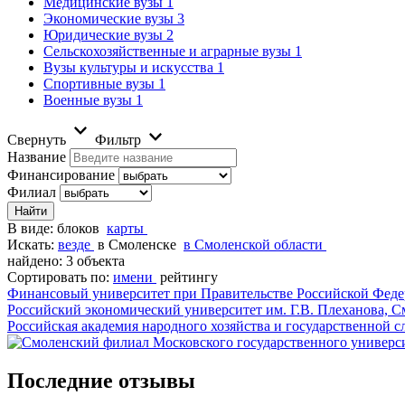
Медицинские вузы
1
Экономические вузы
3
Юридические вузы
2
Сельскохозяйственные и аграрные вузы
1
Вузы культуры и искусства
1
Спортивные вузы
1
Военные вузы
1
Свернуть
Фильтр
Название
Финансирование
Филиал
В виде:
блоков
карты
Искать:
везде
в Смоленске
в Смоленской области
найдено: 3 объекта
Сортировать по:
имени
рейтингу
Финансовый университет при Правительстве Российской Феде
Российский экономический университет им. Г.В. Плеханова, С
Российская академия народного хозяйства и государственной
Последние отзывы