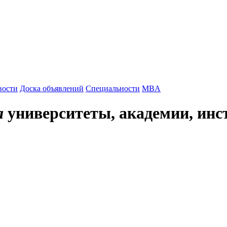
вости
Доска объявлений
Специальности
MBA
а
университеты, академии, инс