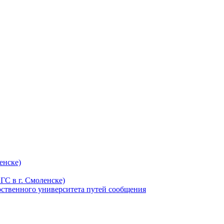
енске)
С в г. Смоленске)
ственного университета путей сообщения