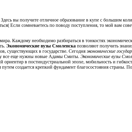
! Здесь вы получите отличное образование в купе с большим ко
ься( Если сомневаетесь по поводу поступления, то мой вам сове
мира. Каждому необходимо разбираться в тонкостях экономичес
ть.
Экономические вузы Смоленска
позволяют получить знания
нов, существующих в государстве. Сегодня
экономические госуда
иру все еще нужны новые Адамы Смиты.
Экономические вузы Смол
й ориентир в постиндустриальной эпохе, мобильность и гибкос
им путем создается крепкий фундамент благосостояния страны. П