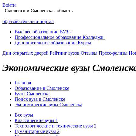
Войти
Смоленск
и Смоленская область
образовательный портал
Высшее
образование
ВУЗы
Профессиональное
образование
Колледжи
Дополнительное
образование
Курсы
Дни открытых дверей
Рейтинг вузов
Отзывы
Пресс-релизы
Но
Экономические вузы Смоленск
Главная
Образование в Смоленске
Вузы Смоленска
Поиск вуза в Смоленске
Экономические вузы Смоленска
Все вузы
Классические вузы
1
Технологические и технические вузы
2
Гуманитарные вузы
2