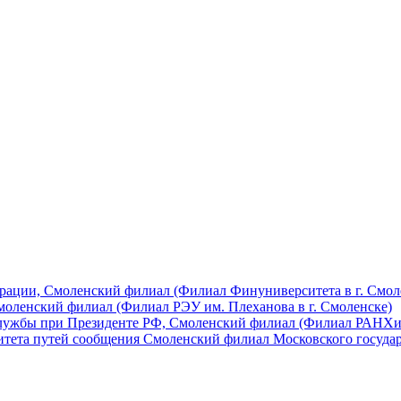
рации, Смоленский филиал (Филиал Финуниверситета в г. Смол
моленский филиал (Филиал РЭУ им. Плеханова в г. Смоленске)
 службы при Президенте РФ, Смоленский филиал (Филиал РАНХиГ
Смоленский филиал Московского государ