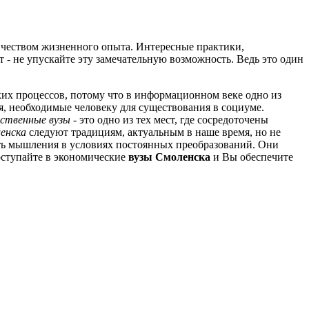
личеством жизненного опыта. Интересные практики,
т - не упускайте эту замечательную возможность. Ведь это один
ких процессов, потому что в информационном веке одно из
, необходимые человеку для существования в социуме.
рственные вузы
- это одно из тех мест, где сосредоточены
енска
следуют традициям, актуальным в наше время, но не
ть мышления в условиях постоянных преобразований. Они
оступайте в экономические
вузы Смоленска
и Вы обеспечите