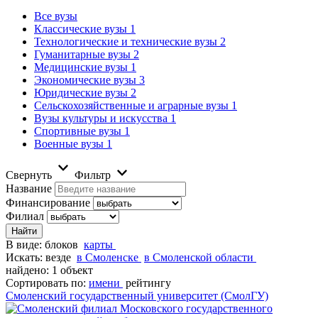
Все вузы
Классические вузы
1
Технологические и технические вузы
2
Гуманитарные вузы
2
Медицинские вузы
1
Экономические вузы
3
Юридические вузы
2
Сельскохозяйственные и аграрные вузы
1
Вузы культуры и искусства
1
Спортивные вузы
1
Военные вузы
1
Свернуть
Фильтр
Название
Финансирование
Филиал
В виде:
блоков
карты
Искать:
везде
в Смоленске
в Смоленской области
найдено: 1 объект
Сортировать по:
имени
рейтингу
Смоленский государственный университет (СмолГУ)