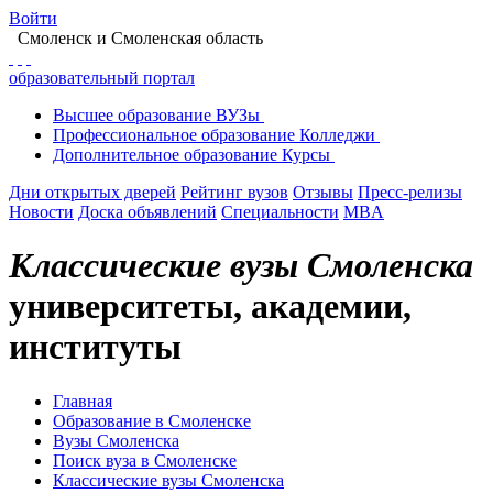
Войти
Смоленск
и Смоленская область
образовательный портал
Высшее
образование
ВУЗы
Профессиональное
образование
Колледжи
Дополнительное
образование
Курсы
Дни открытых дверей
Рейтинг вузов
Отзывы
Пресс-релизы
Новости
Доска объявлений
Специальности
MBA
Классические вузы Смоленска
университеты, академии,
институты
Главная
Образование в Смоленске
Вузы Смоленска
Поиск вуза в Смоленске
Классические вузы Смоленска