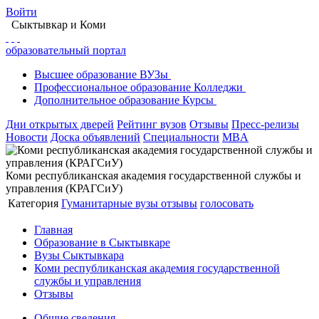
Войти
Сыктывкар
и Коми
образовательный портал
Высшее
образование
ВУЗы
Профессиональное
образование
Колледжи
Дополнительное
образование
Курсы
Дни открытых дверей
Рейтинг вузов
Отзывы
Пресс-релизы
Новости
Доска объявлений
Специальности
MBA
Коми республиканская академия государственной службы и
управления (КРАГСиУ)
Категория
Гуманитарные вузы
отзывы
голосовать
Главная
Образование в Сыктывкаре
Вузы Сыктывкара
Коми республиканская академия государственной
службы и управления
Отзывы
Общие сведения