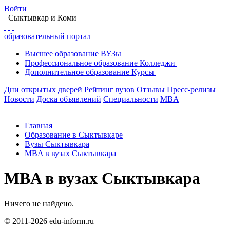
Войти
Сыктывкар
и Коми
образовательный портал
Высшее
образование
ВУЗы
Профессиональное
образование
Колледжи
Дополнительное
образование
Курсы
Дни открытых дверей
Рейтинг вузов
Отзывы
Пресс-релизы
Новости
Доска объявлений
Специальности
MBA
Главная
Образование в Сыктывкаре
Вузы Сыктывкара
MBA в вузах Сыктывкара
MBA в вузах Сыктывкара
Ничего не найдено.
© 2011-2026 edu-inform.ru