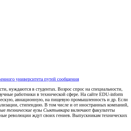
венного университета путей сообщения
ости, нуждаются в студентах. Возрос спрос на специальности,
чные работники в технической сфере. На сайте EDU-inform
ическую, авиационную, на пищевую промышленность и др. Если
иализации, стипендию. В том числе и от иностранных компаний,
орые
технические вузы Сыктывкара
включают факультеты
учные революции ждут своих гениев. Выпускникам технических