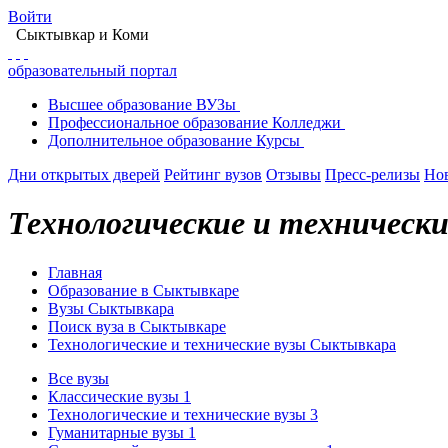
Войти
Сыктывкар
и Коми
образовательный портал
Высшее
образование
ВУЗы
Профессиональное
образование
Колледжи
Дополнительное
образование
Курсы
Дни открытых дверей
Рейтинг вузов
Отзывы
Пресс-релизы
Но
Технологические и техническ
Главная
Образование в Сыктывкаре
Вузы Сыктывкара
Поиск вуза в Сыктывкаре
Технологические и технические вузы Сыктывкара
Все вузы
Классические вузы
1
Технологические и технические вузы
3
Гуманитарные вузы
1