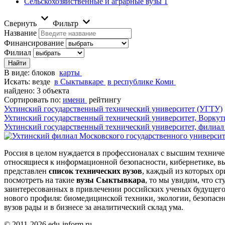
Сельскохозяйственные и аграрные вузы
1
Свернуть
Фильтр
Название
Финансирование
Филиал
В виде:
блоков
карты
Искать:
везде
в Сыктывкаре
в республике Коми
найдено: 3 объекта
Сортировать по:
имени
рейтингу
Ухтинский государственный технический университет (УГТУ)
Ухтинский государственный технический университет, Воркут
Ухтинский государственный технический университет, филиал в
Россия в целом нуждается в профессионалах с высшим техниче
относящиеся к информационной безопасности, кибернетике, в
представлен
список технических вузов
, каждый из которых о
посмотреть на такие
вузы Сыктывкара
, то мы увидим, что с
заинтересованных в привлечении российских ученых будущего 
нового профиля: биомедицинской техники, экологии, безопас
вузов рады и в бизнесе за аналитический склад ума.
© 2011-2026 edu-inform.ru