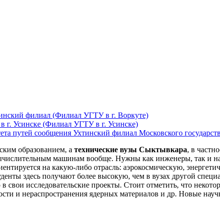
инский филиал (Филиал УГТУ в г. Воркуте)
 г. Усинске (Филиал УГТУ в г. Усинске)
Ухтинский филиал Московского государст
ским образованием, а
технические вузы Сыктывкара
, в частн
ычислительным машинам вообще. Нужны как инженеры, так и нау
риентируется на какую-либо отрасль: аэрокосмическую, энергет
туденты здесь получают более высокую, чем в вузах другой спец
в свои исследовательские проекты. Стоит отметить, что некот
ности и нераспространения ядерных материалов и др. Новые на