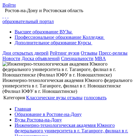
Войти
Ростов-на-Дону
и Ростовская область
образовательный портал
Высшее
образование
ВУЗы
Профессиональное
образование
Колледжи
Дополнительное
образование
Курсы
Дни открытых дверей
Рейтинг вузов
Отзывы
Пресс-релизы
Новости
Доска объявлений
Специальности
MBA
Инженерно-технологическая академия Южного федерального
университета в г. Таганроге, филиал в г. Новошахтинске
(Филиал ЮФУ в г. Новошахтинске)
Категория
Классические вузы
отзывы
голосовать
Главная
Образование в Ростове-на-Дону
Вузы Ростова-на-Дону
Инженерно-технологическая академия Южного
федерального университета в г. Таганроге, филиал в г.