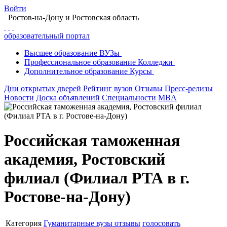
Войти
Ростов-на-Дону
и Ростовская область
образовательный портал
Высшее
образование
ВУЗы
Профессиональное
образование
Колледжи
Дополнительное
образование
Курсы
Дни открытых дверей
Рейтинг вузов
Отзывы
Пресс-релизы
Новости
Доска объявлений
Специальности
MBA
Российская таможенная
академия, Ростовский
филиал (Филиал РТА в г.
Ростове-на-Дону)
Категория
Гуманитарные вузы
отзывы
голосовать