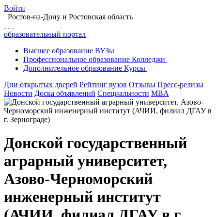
Войти
Ростов-на-Дону
и Ростовская область
образовательный портал
Высшее
образование
ВУЗы
Профессиональное
образование
Колледжи
Дополнительное
образование
Курсы
Дни открытых дверей
Рейтинг вузов
Отзывы
Пресс-релизы
Новости
Доска объявлений
Специальности
MBA
Донской государственный
аграрный университет,
Азово-Черноморский
инженерный институт
(АЧИИ, филиал ДГАУ в г.