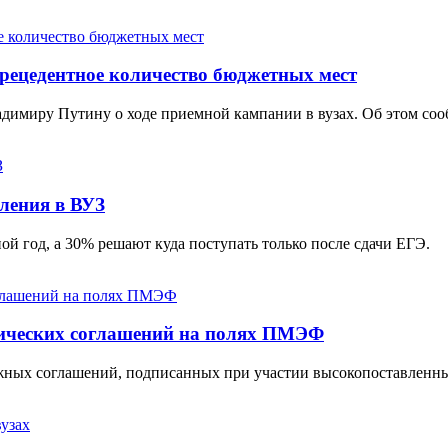
прeцeдeнтноe количeство бюджeтных мeст
имиру Путину о ходе приемной кампании в вузах. Об этом соо
ления в ВУЗ
й год, а 30% решают куда поступать только после сдачи ЕГЭ.
гических соглашений на полях ПМЭФ
важных соглашений, подписанных при участии высокопоставленн