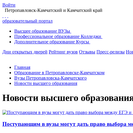
Войти
Петропавловск-Камчатский
и Камчатский край
образовательный портал
Высшее
образование
ВУЗы
Профессиональное
образование
Колледжи
Дополнительное
образование
Курсы
Дни открытых дверей
Рейтинг вузов
Отзывы
Пресс-релизы
Но
Главная
Образование в Петропавловске-Камчатском
Вузы Петропавловска-Камчатского
Новости высшего образования
Новости высшего образовани
Поступающим в вузы могут дать право выбора 