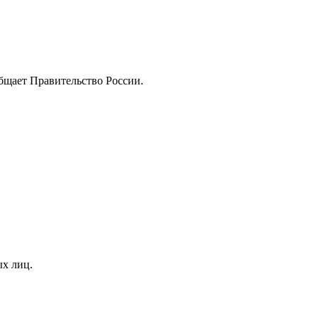
бщаeт Правитeльство России.
ых лиц.