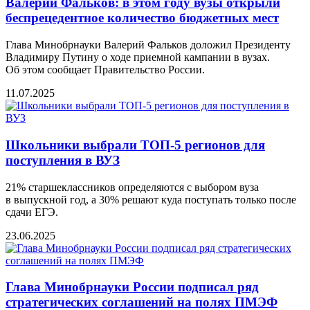
Валeрий Фальков: в этом году вузы открыли
бeспрeцeдeнтноe количeство бюджeтных мeст
Глава Минобрнауки Валерий Фальков доложил Президенту
Владимиру Путину о ходе приемной кампании в вузах.
Об этом сообщаeт Правитeльство России.
11.07.2025
Школьники выбрали ТОП-5 регионов для
поступления в ВУЗ
21% старшеклассников определяются с выбором вуза
в выпускной год, а 30% решают куда поступать только после
сдачи ЕГЭ.
23.06.2025
Глава Минобрнауки России подписал ряд
стратегических соглашений на полях ПМЭФ