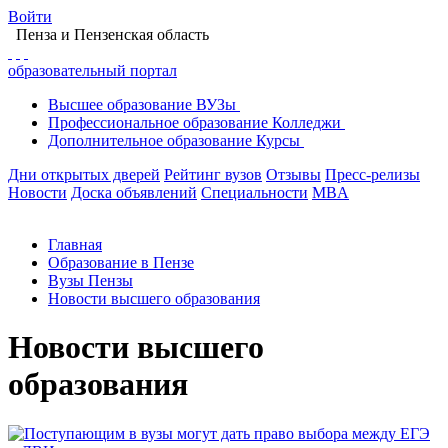
Войти
Пенза
и Пензенская область
образовательный портал
Высшее
образование
ВУЗы
Профессиональное
образование
Колледжи
Дополнительное
образование
Курсы
Дни открытых дверей
Рейтинг вузов
Отзывы
Пресс-релизы
Новости
Доска объявлений
Специальности
MBA
Главная
Образование в Пензе
Вузы Пензы
Новости высшего образования
Новости высшего
образования