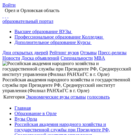
Войти
Орел
и Орловская область
образовательный портал
Высшее
образование
ВУЗы
Профессиональное
образование
Колледжи
Дополнительное
образование
Курсы
Дни открытых дверей
Рейтинг вузов
Отзывы
Пресс-релизы
Новости
Доска объявлений
Специальности
MBA
Российская академия народного хозяйства и государственной
службы при Президенте РФ, Среднерусский институт
управления (Филиал РАНХиГС в г. Орле)
Категория
Экономические вузы
отзывы
голосовать
Главная
Образование в Орле
Вузы Орла
Российская академия народного хозяйства и
государственной службы при Президенте РФ,