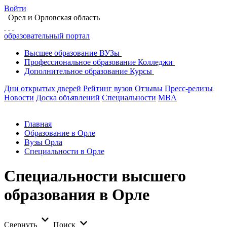
Войти
Орел
и Орловская область
образовательный портал
Высшее
образование
ВУЗы
Профессиональное
образование
Колледжи
Дополнительное
образование
Курсы
Дни открытых дверей
Рейтинг вузов
Отзывы
Пресс-релизы
Новости
Доска объявлений
Специальности
MBA
Главная
Образование в Орле
Вузы Орла
Специальности в Орле
Специальности высшего
образования в Орле
Свернуть
Поиск