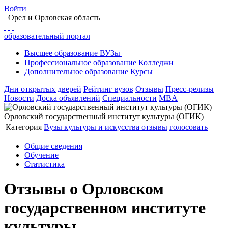
Войти
Главная
Образование в Орле
Вузы Орла
Орел
и Орловская область
Орловский государственный институт культуры
Отзывы
образовательный портал
Высшее
образование
ВУЗы
Профессиональное
образование
Колледжи
Дополнительное
образование
Курсы
Дни открытых дверей
Рейтинг вузов
Отзывы
Пресс-релизы
Новости
Доска объявлений
Специальности
MBA
Орловский государственный институт культуры (ОГИК)
Категория
Вузы культуры и искусства
отзывы
голосовать
Общие сведения
Обучение
Статистика
Отзывы о Орловском
государственном институте
культуры