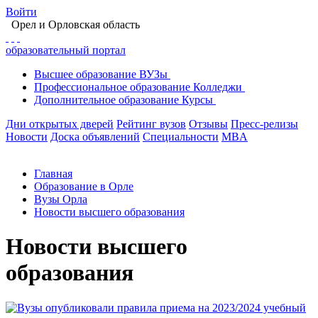
Войти
Орел
и Орловская область
образовательный портал
Высшее
образование
ВУЗы
Профессиональное
образование
Колледжи
Дополнительное
образование
Курсы
Дни открытых дверей
Рейтинг вузов
Отзывы
Пресс-релизы
Новости
Доска объявлений
Специальности
MBA
Главная
Образование в Орле
Вузы Орла
Новости высшего образования
Новости высшего
образования