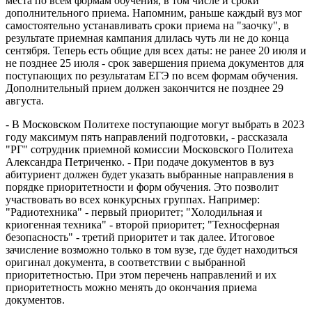
места по всем формам обучения, в том числе и сроки
дополнительного приема. Напомним, раньше каждый вуз мог
самостоятельно устанавливать сроки приема на "заочку", в
результате приемная кампания длилась чуть ли не до конца
сентября. Теперь есть общие для всех даты: не ранее 20 июля и
не позднее 25 июля - срок завершения приема документов для
поступающих по результатам ЕГЭ по всем формам обучения.
Дополнительный прием должен закончится не позднее 29
августа.
- В Московском Политехе поступающие могут выбрать в 2023
году максимум пять направлений подготовки, - рассказала
"РГ" сотрудник приемной комиссии Московского Политеха
Александра Петриченко. - При подаче документов в вуз
абитуриент должен будет указать выбранные направления в
порядке приоритетности и форм обучения. Это позволит
участвовать во всех конкурсных группах. Например:
"Радиотехника" - первый приоритет; "Холодильная и
криогенная техника" - второй приоритет; "Техносферная
безопасность" - третий приоритет и так далее. Итоговое
зачисление возможно только в том вузе, где будет находиться
оригинал документа, в соответствии с выбранной
приоритетностью. При этом перечень направлений и их
приоритетность можно менять до окончания приема
документов.