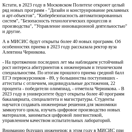
Кстати, в 2023 году в Московском Политехе откроют целый
ряд новых программ - "Дизайн и конструирование рекламных
и арт-объектов", "Кибербезопасность автоматизированных
систем", "Безопасность технологических процессов и
производства", "Управление инновационной деятельностью"
и другие.
А в МИСИС будут открыты более 40 новых программ. Об
особенностях приема в 2023 году рассказала ректор вуза
Алевтина Черникова.
- На протяжении последних лет мы наблюдаем устойчивый
рост интереса абитуриентов к инженерным и техническим
специальностям. По итогам прошлого приема средний балл
ЕГЭ первокурсников - 89, у большинства поступивших -
аттестаты с отличием, индивидуальные достижения, 22
процента - победители олимпиад, - отметила Черникова. - В
2023 году в университете будут открыты более 40 программ
бакалавриата, специалитета и магистратуры. Студенты
научатся создавать инженерные решения для экономики
замкнутого цикла, изучать цифровое производство новых
материалов, заниматься цифровой лингвистикой,
управлением качеством испытательных лабораторий.
Вниманию будущих инженеров: в этом году в МИСИС при