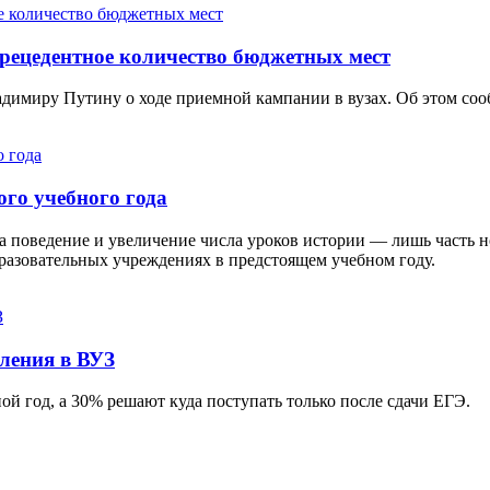
прeцeдeнтноe количeство бюджeтных мeст
имиру Путину о ходе приемной кампании в вузах. Об этом соо
ого учебного года
а поведение и увеличение числа уроков истории — лишь часть 
образовательных учреждениях в предстоящем учебном году.
ления в ВУЗ
й год, а 30% решают куда поступать только после сдачи ЕГЭ.