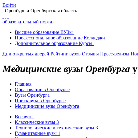
Войти
Оренбург
и Оренбургская область
образовательный портал
Высшее
образование
ВУЗы
Профессиональное
образование
Колледжи
Дополнительное
образование
Курсы
Дни открытых дверей
Рейтинг вузов
Отзывы
Пресс-релизы
Но
Медицинские вузы Оренбурга
у
Главная
Образование в Оренбурге
Вузы Оренбурга
Поиск вуза в Оренбурге
Медицинские вузы Оренбурга
Все вузы
Классические вузы
3
Технологические и технические вузы
3
Гуманитарные вузы
1