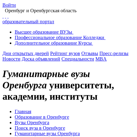
Войти
Оренбург
и Оренбургская область
образовательный портал
Высшее
образование
ВУЗы
Профессиональное
образование
Колледжи
Дополнительное
образование
Курсы
Дни открытых дверей
Рейтинг вузов
Отзывы
Пресс-релизы
Новости
Доска объявлений
Специальности
MBA
Гуманитарные вузы
Оренбурга
университеты,
академии, институты
Главная
Образование в Оренбурге
Вузы Оренбурга
Поиск вуза в Оренбурге
Гуманитарные вузы Оренбурга