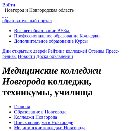
Войти
Новгород
и Новгородская область
образовательный портал
Высшее
образование
ВУЗы
Профессиональное
образование
Колледжи
Дополнительное
образование
Курсы
Дни открытых дверей
Рейтинг колледжей
Отзывы
Пресс-
релизы
Новости
Доска объявлений
Медицинские колледжи
Новгорода
колледжи,
техникумы, училища
Главная
Образование в Новгороде
Колледжи Новгорода
Поиск колледжа в Новгороде
Медицинские колледжи Новгорода