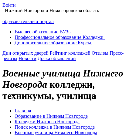
Войти
Нижний Новгород
и Нижегородская область
образовательный портал
Высшее
образование
ВУЗы
Профессиональное
образование
Колледжи
Дополнительное
образование
Курсы
Дни открытых дверей
Рейтинг колледжей
Отзывы
Пресс-
релизы
Новости
Доска объявлений
Военные училища Нижнего
Новгорода
колледжи,
техникумы, училища
Главная
Образование в Нижнем Новгороде
Колледжи Нижнего Новгорода
Поиск колледжа в Нижнем Новгороде
Военные училища Нижнего Новгорода