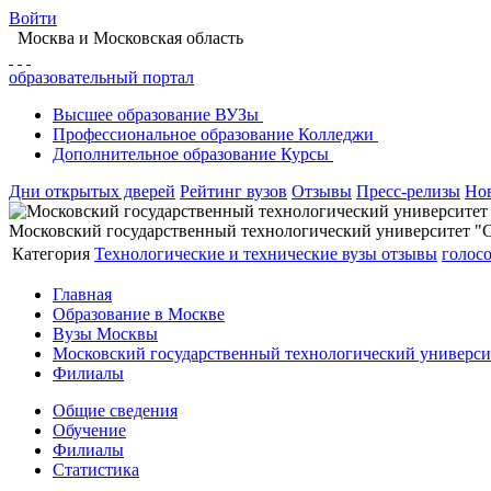
Войти
Москва
и Московская область
образовательный портал
Высшее
образование
ВУЗы
Профессиональное
образование
Колледжи
Дополнительное
образование
Курсы
Дни открытых дверей
Рейтинг вузов
Отзывы
Пресс-релизы
Но
Московский государственный технологический университ
Категория
Технологические и технические вузы
отзывы
голосо
Главная
Образование в Москве
Вузы Москвы
Московский государственный технологический универ
Филиалы
Общие сведения
Обучение
Филиалы
Статистика