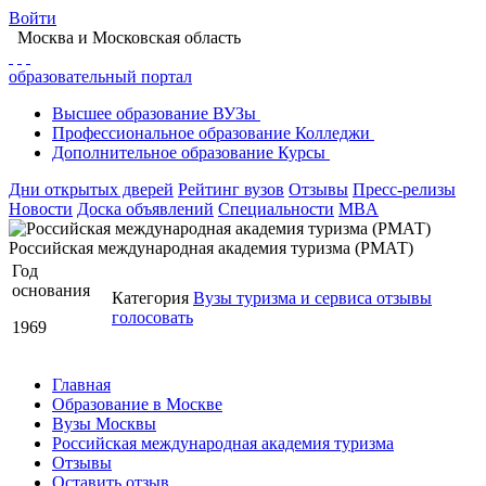
Войти
Москва
и Московская область
образовательный портал
Высшее
образование
ВУЗы
Профессиональное
образование
Колледжи
Дополнительное
образование
Курсы
Дни открытых дверей
Рейтинг вузов
Отзывы
Пресс-релизы
Новости
Доска объявлений
Специальности
MBA
Российская международная академия туризма (РМАТ)
Год
основания
Категория
Вузы туризма и сервиса
отзывы
голосовать
1969
Главная
Образование в Москве
Вузы Москвы
Российская международная академия туризма
Отзывы
Оставить отзыв