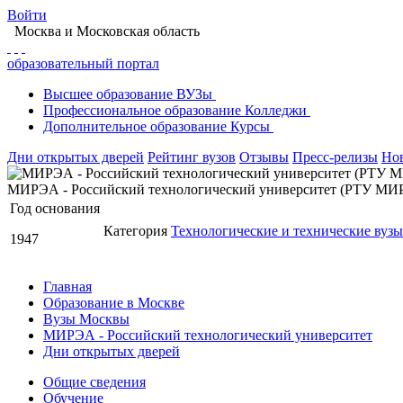
Войти
Москва
и Московская область
образовательный портал
Высшее
образование
ВУЗы
Профессиональное
образование
Колледжи
Дополнительное
образование
Курсы
Дни открытых дверей
Рейтинг вузов
Отзывы
Пресс-релизы
Но
МИРЭА - Российский технологический университет (РТУ МИ
Год основания
Категория
Технологические и технические вуз
1947
Главная
Образование в Москве
Вузы Москвы
МИРЭА - Российский технологический университет
Дни открытых дверей
Общие сведения
Обучение