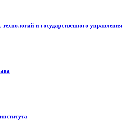
технологий и государственного управления
рава
института