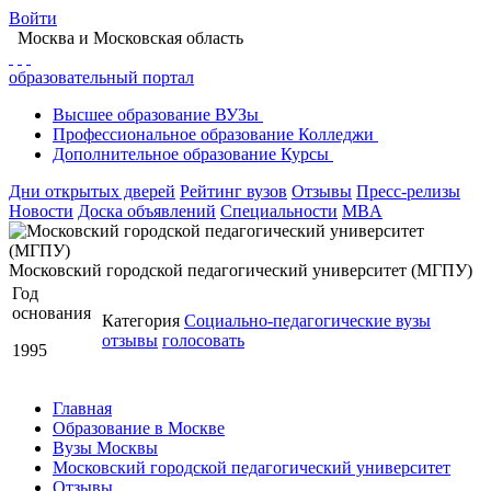
Войти
Москва
и Московская область
образовательный портал
Высшее
образование
ВУЗы
Профессиональное
образование
Колледжи
Дополнительное
образование
Курсы
Дни открытых дверей
Рейтинг вузов
Отзывы
Пресс-релизы
Новости
Доска объявлений
Специальности
MBA
Московский городской педагогический университет (МГПУ)
Год
основания
Категория
Социально-педагогические вузы
отзывы
голосовать
1995
Главная
Образование в Москве
Вузы Москвы
Московский городской педагогический университет
Отзывы