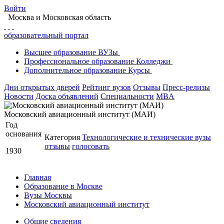
Войти
Москва
и Московская область
образовательный портал
Высшее
образование
ВУЗы
Профессиональное
образование
Колледжи
Дополнительное
образование
Курсы
Дни открытых дверей
Рейтинг вузов
Отзывы
Пресс-релизы
Новости
Доска объявлений
Специальности
MBA
Московский авиационный институт (МАИ)
Год
основания
Категория
Технологические и технические вузы
отзывы
голосовать
1930
Главная
Образование в Москве
Вузы Москвы
Московский авиационный институт
Общие сведения