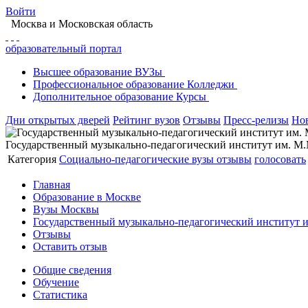
Войти
Москва
и Московская область
образовательный портал
Высшее
образование
ВУЗы
Профессиональное
образование
Колледжи
Дополнительное
образование
Курсы
Дни открытых дверей
Рейтинг вузов
Отзывы
Пресс-релизы
Но
Государственный музыкально-педагогический институт им. 
Категория
Социально-педагогические вузы
отзывы
голосовать
Главная
Образование в Москве
Вузы Москвы
Государственный музыкально-педагогический институт 
Отзывы
Оставить отзыв
Общие сведения
Обучение
Статистика