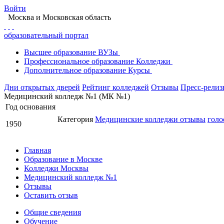
Войти
Москва
и Московская область
образовательный портал
Высшее
образование
ВУЗы
Профессиональное
образование
Колледжи
Дополнительное
образование
Курсы
Дни открытых дверей
Рейтинг колледжей
Отзывы
Пресс-рели
Медицинский колледж №1 (МК №1)
Год основания
Категория
Медицинские колледжи
отзывы
голо
1950
Главная
Образование в Москве
Колледжи Москвы
Медицинский колледж №1
Отзывы
Оставить отзыв
Общие сведения
Обучение