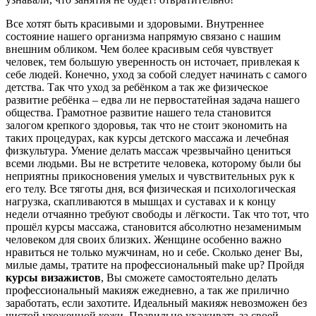
Все хотят быть красивыми и здоровыми. Внутреннее
состояние нашего организма напрямую связано с нашим
внешним обликом. Чем более красивым себя чувствует
человек, тем большую уверенность он источает, привлекая к
себе людей. Конечно, уход за собой следует начинать с самого
детства. Так что уход за ребёнком а так же физическое
развитие ребёнка – едва ли не первостатейная задача нашего
общества. Грамотное развитие нашего тела становится
залогом крепкого здоровья, так что не стоит экономить на
таких процедурах, как курсы детского массажа и лечебная
физкультура. Умение делать массаж чрезвычайно цениться
всеми людьми. Вы не встретите человека, которому были бы
неприятны прикосновения умелых и чувствительных рук к
его телу. Все тяготы дня, вся физическая и психологическая
нагрузка, скапливаются в мышцах и суставах и к концу
недели отчаянно требуют свободы и лёгкости. Так что тот, что
прошёл курсы массажа, становится абсолютно незаменимым
человеком для своих близких. Женщине особенно важно
нравиться не только мужчинам, но и себе. Сколько денег Вы,
милые дамы, тратите на профессиональный make up? Пройдя
курсы визажистов
, Вы сможете самостоятельно делать
профессиональный макияж ежедневно, а так же прилично
заработать, если захотите. Идеальный макияж невозможен без
чистой ухоженной кожи. Правильно ухаживать за своей