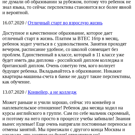
не думали об образовании за рубежом, потому что ребенок не
знал языка, то сейчас перспектива становится все более явной
и вероятной.
16.07.2020 /
Отличный старт во взрослую жизнь
Доступное и качественное образование, которое дает
отличный старт в жизнь. Платим за ВТЕС 16тр в месяц,
ребенок ходит учиться в с удовольствием. Занятия проходят
вечером, расписание удобное, со школой совмещает без
проблем. Единственный в классе, который в 11 классе уже
будет иметь два диплома - российский диплом колледжа и
британский диплом. Очень советую тем, кого волнует
будущее ребенка. Вкладывайтесь в образование. Никакие
квартиры-машины-счета в банке не дадут такие перспективы,
как обучение.
13.07.2020 /
Конвейер, а не колледж
Может раньше и учили хорошо, сейчас это конвейер и
наплевательское отношение! Ребенок два месяца ходил на
курсы английского в группе. Сам по себе мальчик скромный,
и поэтому на него просто в процессе учебы забивали! Знания
вынес нулевые! Еще очень напрягали постоянные переносы и
отмены занятий. Мы приезжали с другого конца Москвы и
узнавали, что занятия не будет! отвратительно!