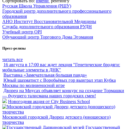
Сортировать по:
имени
рейтингу
Русская Школа Управления (РШУ)
Городской центр дополнительного профессионального
образования
АНО Институт Восстановительной Медицины
Служба дополнительного образования РУДН
Учебный центр OPI
Обучающий центр Торгового Дома Эгомания
Пресс-релизы
читать все
16 августа в 17:00 вас ждет лекция "Генетические бродяги:
мобильные элементы в ДНК"
Выставка «Замечательная большая панда»
Юный шахматист с Воробьёвых гор выиграл этап Кубка
Москвы по молниеносной игре
Дворец на Миусах объявляет конкурс на создание Тормашки
— будущего талисмана наших городских смен!
Новогодняя акция от City Business School
Московский городской Дворец детского (юношеского)
творчества
Государственный