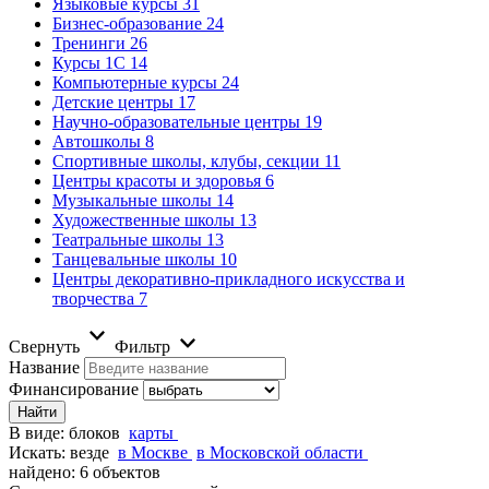
Языковые курсы
31
Бизнес-образование
24
Тренинги
26
Курсы 1С
14
Компьютерные курсы
24
Детские центры
17
Научно-образовательные центры
19
Автошколы
8
Спортивные школы, клубы, секции
11
Центры красоты и здоровья
6
Музыкальные школы
14
Художественные школы
13
Театральные школы
13
Танцевальные школы
10
Центры декоративно-прикладного искусства и
творчества
7
Свернуть
Фильтр
Название
Финансирование
В виде:
блоков
карты
Искать:
везде
в Москве
в Московской области
найдено: 6 объектов