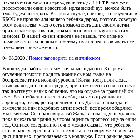
изучать возможности перевода/переезда. В ББФК нам уже
посоветовали один известный ирландский вуз, можем быть
туда будем поступать. В любом случае, считаю, что обучение в
ББФК не прошло для нашего ребенка даром, поэтому советую
всем родителям, у кого есть возможность дать своим детям
британское образование, обязательно воспользуйтесь этим
шансом! В нашей жизни никогда не знаешь, что именно
поможет стать успешным, поэтому нужно реализовывать все
имеющиеся возможности!
04.08.2020 /
Помог заговорить на английском
В колледже работают замечательные педагоги. За время
обучения помогли поднять знание сыном языка на
беспрецедентно высокий уровень! Когда поступали сюда,
язык знали достаточно средне, при этом всего за год, сын смог
так подтянуть навык общения, что на отдыхе за границей он
смог без проблем и стеснения общаться с сотрудниками
аэропорта, отеля, ресторанчиков и пр. До этого никогда не
замечала за ним подобных активностей, все время общались
мы с мужем. Сын разговорился) Жаль, в этом году не удалось
пока выехать за границу, чтобы оценить прогресс еще за один
год. Однако, совершенно точно можно сказать, что ребенок
стал в разы уверенней в плане языка, не говоря уже о других
дисциплинах, преподаваемых в колледже. Если раньше даже