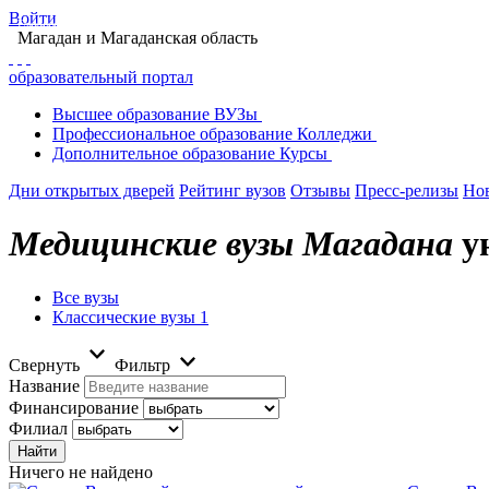
Войти
Главная
Образование в Магадане
Вузы Магадана
Поиск вуза в Магадане
Магадан
и Магаданская область
образовательный портал
Высшее
образование
ВУЗы
Профессиональное
образование
Колледжи
Дополнительное
образование
Курсы
Дни открытых дверей
Рейтинг вузов
Отзывы
Пресс-релизы
Но
Медицинские вузы Магадана
ун
Все вузы
Классические вузы
1
Свернуть
Фильтр
Название
Финансирование
Филиал
Ничего не найдено