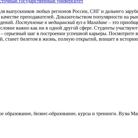
сточный государственный университет
для выпускников любых регионов России, СНГ и дальнего заруб
 качестве преподавателей. Доказательством популярности на рын
едений.
Поступление в медицинский вуз в Магадане
– это приобщ
 условие важно как ни в одной другой сфере. Студенты участвую
– серьезный шаг в построении успешной карьеры. Посмотрите 
, станет билетом в жизнь, полную открытий, впишет в историю
ое образование, бизнес-образование, курсы и тренинги. Вузы Ма