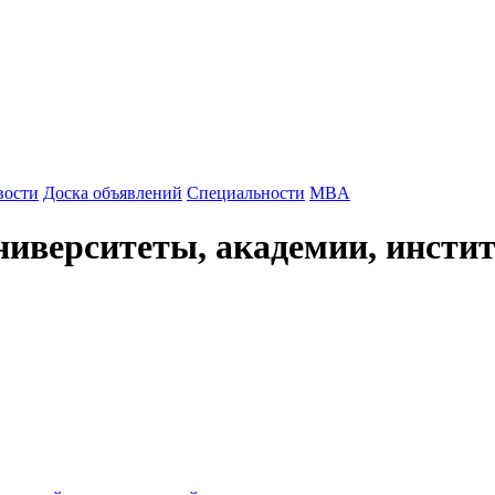
Медицинские вузы Магадана
вости
Доска объявлений
Специальности
MBA
иверситеты, академии, инсти