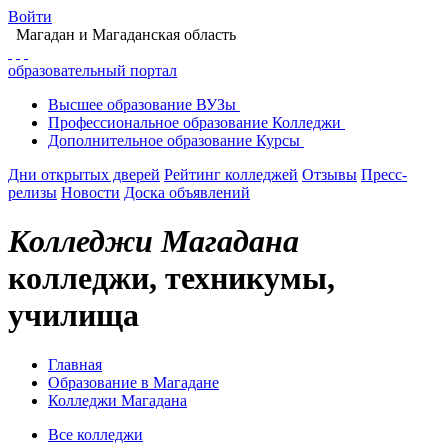
Войти
Магадан
и Магаданская область
образовательный портал
Высшее
образование
ВУЗы
Профессиональное
образование
Колледжи
Дополнительное
образование
Курсы
Дни открытых дверей
Рейтинг колледжей
Отзывы
Пресс-
релизы
Новости
Доска объявлений
Колледжи Магадана
колледжи, техникумы,
училища
Главная
Образование в Магадане
Колледжи Магадана
Все колледжи