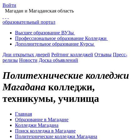
Войти
Магадан
и Магаданская область
образовательный портал
Высшее
образование
ВУЗы
Профессиональное
образование
Колледжи
Дополнительное
образование
Курсы
Дни открытых дверей
Рейтинг колледжей
Отзывы
Пресс-
релизы
Новости
Доска объявлений
Политехнические колледжи
Магадана
колледжи,
техникумы, училища
Главная
Образование в Магадане
Колледжи Магадана
Поиск колледжа в Магадане
Политехнические колледжи Магадана