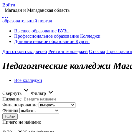
Войти
Главная
Образование в Магадане
Колледжи Магадана
Поиск колледжа в Ма
Магадан
и Магаданская область
образовательный портал
Высшее
образование
ВУЗы
Профессиональное
образование
Колледжи
Дополнительное
образование
Курсы
Дни открытых дверей
Рейтинг колледжей
Отзывы
Пресс-рели
Педагогические колледжи Маг
Все колледжи
Свернуть
Фильтр
Название
Финансирование
Филиал
Ничего не найдено