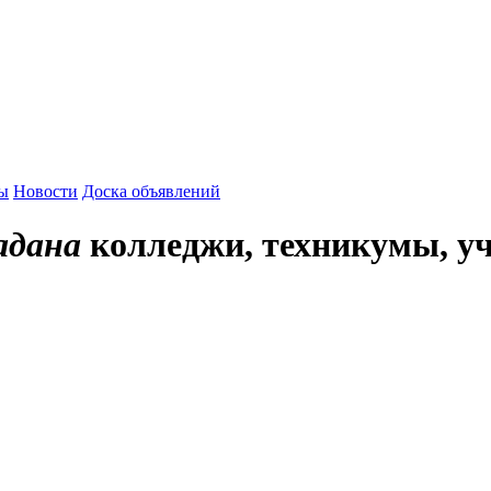
гадане
Педагогические колледжи Магадана
зы
Новости
Доска объявлений
адана
колледжи, техникумы, у