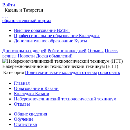
Войти
Казань
и Татарстан
образовательный портал
Высшее
образование
ВУЗы
Профессиональное
образование
Колледжи
Дополнительное
образование
Курсы
Дни открытых дверей
Рейтинг колледжей
Отзывы
Пресс-
релизы
Новости
Доска объявлений
Набережночелнинский технологический техникум (НТТ)
Категория
Политехнические колледжи
отзывы
голосовать
Главная
Образование в Казани
Колледжи Казани
Набережночелнинский технологический техникум
Отзывы
Общие сведения
Обучение
Статистика