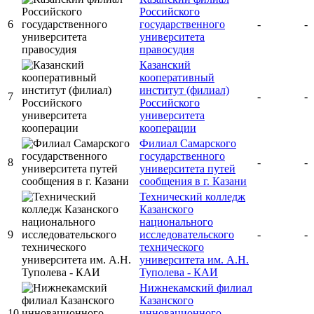
Российского
6
государственного
-
-
университета
правосудия
Казанский
кооперативный
институт (филиал)
7
-
-
Российского
университета
кооперации
Филиал Самарского
государственного
8
-
-
университета путей
сообщения в г. Казани
Технический колледж
Казанского
национального
9
исследовательского
-
-
технического
университета им. А.Н.
Туполева - КАИ
Нижнекамский филиал
Казанского
10
инновационного
-
-