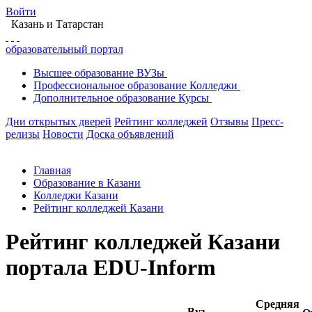
Войти
Казань
и Татарстан
образовательный портал
Высшее
образование
ВУЗы
Профессиональное
образование
Колледжи
Дополнительное
образование
Курсы
Дни открытых дверей
Рейтинг колледжей
Отзывы
Пресс-
релизы
Новости
Доска объявлений
Главная
Образование в Казани
Колледжи Казани
Рейтинг колледжей Казани
Рейтинг колледжей Казани
портала EDU-Inform
Средняя
Вуз