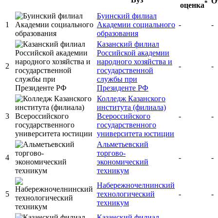
О
*
оценка
Буинский филиал
1
Академии социального
-
-
образования
Казанский филиал
Российской академии
народного хозяйства и
2
-
-
государственной
службы при
Президенте РФ
Колледж Казанского
института (филиала)
3
Всероссийского
-
-
государственного
университета юстиции
Альметьевский
торгово-
4
-
-
экономический
техникум
Набережночелнинский
5
технологический
-
-
техникум
Казанский филиал