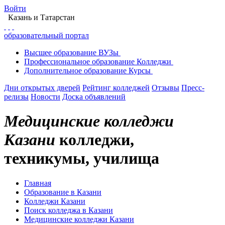
Войти
Казань
и Татарстан
образовательный портал
Высшее
образование
ВУЗы
Профессиональное
образование
Колледжи
Дополнительное
образование
Курсы
Дни открытых дверей
Рейтинг колледжей
Отзывы
Пресс-
релизы
Новости
Доска объявлений
Медицинские колледжи
Казани
колледжи,
техникумы, училища
Главная
Образование в Казани
Колледжи Казани
Поиск колледжа в Казани
Медицинские колледжи Казани