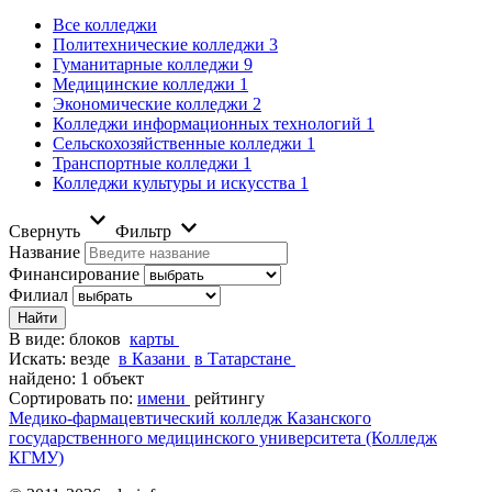
Все колледжи
Политехнические колледжи
3
Гуманитарные колледжи
9
Медицинские колледжи
1
Экономические колледжи
2
Колледжи информационных технологий
1
Сельскохозяйственные колледжи
1
Транспортные колледжи
1
Колледжи культуры и искусства
1
Свернуть
Фильтр
Название
Финансирование
Филиал
В виде:
блоков
карты
Искать:
везде
в Казани
в Татарстане
найдено: 1 объект
Сортировать по:
имени
рейтингу
Медико-фармацевтический колледж Казанского
государственного медицинского университета (Колледж
КГМУ)