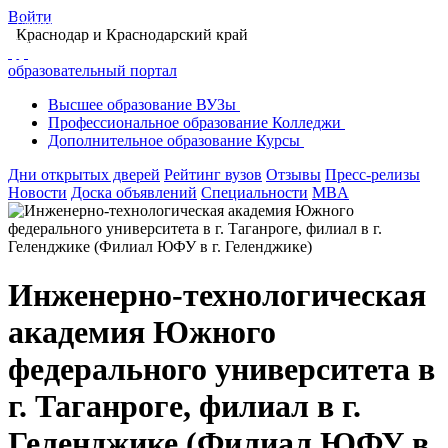
Войти
Главная
Образование в Краснодаре
Вузы Краснодара
Краснодар
и Краснодарский край
Инженерно-технологическая академия Южного федерального университета в г.
Таганроге, филиал в г. Геленджике
образовательный портал
Высшее
образование
ВУЗы
Профессиональное
образование
Колледжи
Дополнительное
образование
Курсы
Дни открытых дверей
Рейтинг вузов
Отзывы
Пресс-релизы
Новости
Доска объявлений
Специальности
MBA
Инженерно-технологическая
академия Южного
федерального университета в
г. Таганроге, филиал в г.
Геленджике (Филиал ЮФУ в