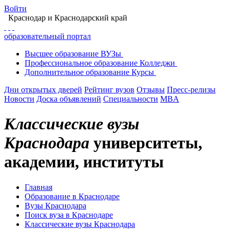
Войти
Краснодар
и Краснодарский край
образовательный портал
Высшее
образование
ВУЗы
Профессиональное
образование
Колледжи
Дополнительное
образование
Курсы
Дни открытых дверей
Рейтинг вузов
Отзывы
Пресс-релизы
Новости
Доска объявлений
Специальности
MBA
Классические вузы
Краснодара
университеты,
академии, институты
Главная
Образование в Краснодаре
Вузы Краснодара
Поиск вуза в Краснодаре
Классические вузы Краснодара