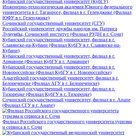
Кубанский государственный университет (КубГУ)
Инженерно-технологическая академия Южного федерального
университета в г. Таганроге, филиал в г. Геленджике (Филиал
ЮФУ в г. Геленджике)
Сочинский государственный университет (СГУ)
Российский университет дружбы народов им. Патриса
Лумумбы, Сочинский институт (Филиал РУДН в г. Сочи)
Кубанский государственный университет, филиал в г.
Славянске-на-Кубани (Филиал КубГУ в г. Славянске-на-
Кубани)
Кубанский государственный университет, филиал в г.
Армавире (Филиал КубГУ в г. Армавире)
Кубанский государственный университет, филиал в г.
Новороссийске (Филиал КубГУ в г. Новороссийске)
Адыгейский государственный университет, филиал в г.
Белореченске (Филиал АГУ в г. Белореченске)
Кубанский государственный университет, филиал в г.
Тихорецке (Филиал КубГУ в г. Тихорецке)
Сочинский государственный университет, филиал в г. Анапе
(Филиал СГУ в г. Анапе)
Филиал Российского государственного университета туризма
и сервиса в г. Сочи