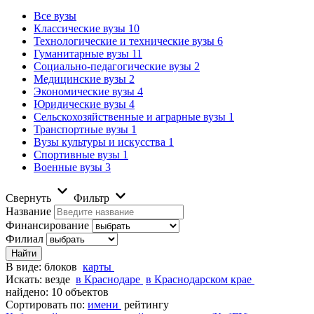
Все вузы
Классические вузы
10
Технологические и технические вузы
6
Гуманитарные вузы
11
Социально-педагогические вузы
2
Медицинские вузы
2
Экономические вузы
4
Юридические вузы
4
Сельскохозяйственные и аграрные вузы
1
Транспортные вузы
1
Вузы культуры и искусства
1
Спортивные вузы
1
Военные вузы
3
Свернуть
Фильтр
Название
Финансирование
Филиал
В виде:
блоков
карты
Искать:
везде
в Краснодаре
в Краснодарском крае
найдено: 10 объектов
Сортировать по:
имени
рейтингу