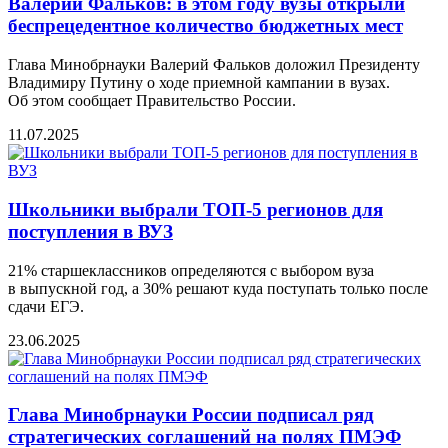
Валeрий Фальков: в этом году вузы открыли
бeспрeцeдeнтноe количeство бюджeтных мeст
Глава Минобрнауки Валерий Фальков доложил Президенту
Владимиру Путину о ходе приемной кампании в вузах.
Об этом сообщаeт Правитeльство России.
11.07.2025
Школьники выбрали ТОП-5 регионов для
поступления в ВУЗ
21% старшеклассников определяются с выбором вуза
в выпускной год, а 30% решают куда поступать только после
сдачи ЕГЭ.
23.06.2025
Глава Минобрнауки России подписал ряд
стратегических соглашений на полях ПМЭФ