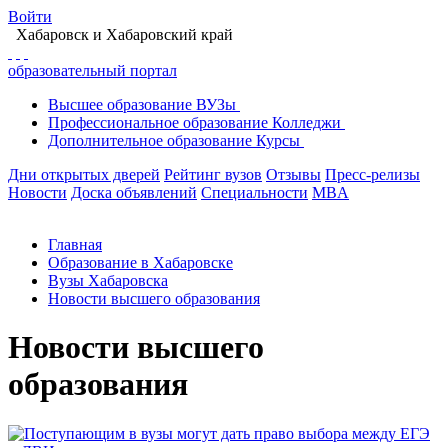
Войти
Хабаровск
и Хабаровский край
образовательный портал
Высшее
образование
ВУЗы
Профессиональное
образование
Колледжи
Дополнительное
образование
Курсы
Дни открытых дверей
Рейтинг вузов
Отзывы
Пресс-релизы
Новости
Доска объявлений
Специальности
MBA
Главная
Образование в Хабаровске
Вузы Хабаровска
Новости высшего образования
Новости высшего
образования