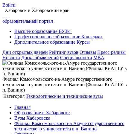
Войти
Хабаровск
и Хабаровский край
образовательный портал
Высшее
образование
ВУЗы
Профессиональное
образование
Колледжи
Дополнительное
образование
Курсы
Дни открытых дверей
Рейтинг вузов
Отзывы
Пресс-релизы
Новости
Доска объявлений
Специальности
MBA
Филиал Комсомольского-на-Амуре государственного
технического университета в п. Ванино (Филиал КнАГТУ в
п. Ванино)
Категория
Технологические и технические вузы
Главная
Образование в Хабаровске
Вузы Хабаровска
Филиал Комсомольского-на-Амуре государственного
технического университета в п. Ванино