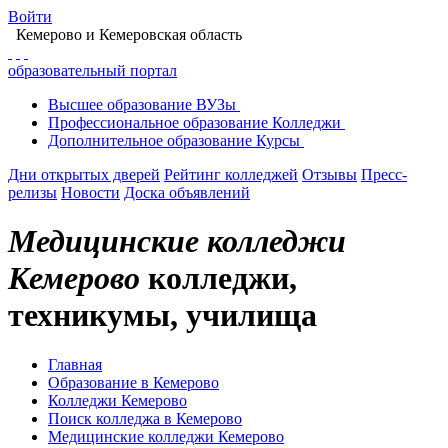
Войти
Кемерово
и Кемеровская область
образовательный портал
Высшее
образование
ВУЗы
Профессиональное
образование
Колледжи
Дополнительное
образование
Курсы
Дни открытых дверей
Рейтинг колледжей
Отзывы
Пресс-
релизы
Новости
Доска объявлений
Медицинские колледжи
Кемерово
колледжи,
техникумы, училища
Главная
Образование в Кемерово
Колледжи Кемерово
Поиск колледжа в Кемерово
Медицинские колледжи Кемерово