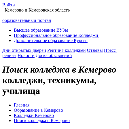
Войти
Кемерово
и Кемеровская область
образовательный портал
Высшее
образование
ВУЗы
Профессиональное
образование
Колледжи
Дополнительное
образование
Курсы
Дни открытых дверей
Рейтинг колледжей
Отзывы
Пресс-
релизы
Новости
Доска объявлений
Поиск колледжа в Кемерово
колледжи, техникумы,
училища
Главная
Образование в Кемерово
Колледжи Кемерово
Поиск колледжа в Кемерово