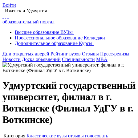
Войти
Ижевск
и Удмуртия
образовательный портал
Высшее
образование
ВУЗы
Профессиональное
образование
Колледжи
Дополнительное
образование
Курсы
Дни открытых дверей
Рейтинг вузов
Отзывы
Пресс-релизы
Новости
Доска объявлений
Специальности
MBA
Удмуртский государственный
университет, филиал в г.
Воткинске (Филиал УдГУ в г.
Воткинске)
Категория
Классические вузы
отзывы
голосовать