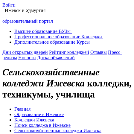
Войти
Ижевск
и Удмуртия
образовательный портал
Высшее
образование
ВУЗы
Профессиональное
образование
Колледжи
Дополнительное
образование
Курсы
Дни открытых дверей
Рейтинг колледжей
Отзывы
Пресс-
релизы
Новости
Доска объявлений
Сельскохозяйственные
колледжи Ижевска
колледжи,
техникумы, училища
Главная
Образование в Ижевске
Колледжи Ижевска
Поиск колледжа в Ижевске
Сельскохозяйственные колледжи Ижевска