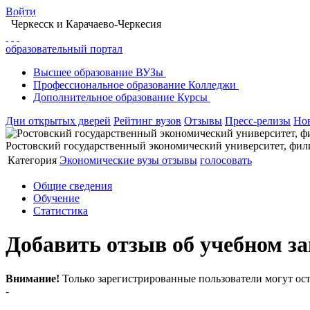
Войти
Главная
Образование в Черкесске
Вузы Черкесска
Ростовский государственн
Черкесск
и Карачаево-Черкесия
образовательный портал
Высшее
образование
ВУЗы
Профессиональное
образование
Колледжи
Дополнительное
образование
Курсы
Дни открытых дверей
Рейтинг вузов
Отзывы
Пресс-релизы
Но
Ростовский государственный экономический университет, фили
Категория
Экономические вузы
отзывы
голосовать
Общие сведения
Обучение
Статистика
Добавить отзыв об учебном за
Внимание!
Только зарегистрированные пользователи могут ост
-