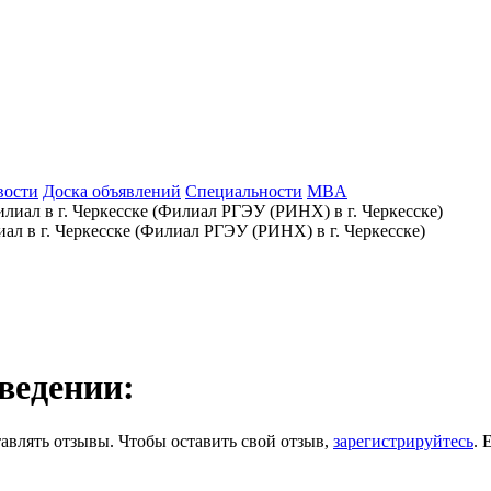
ый экономический университет, филиал в г. Черкесске
Отзывы
Оставить отзыв
вости
Доска объявлений
Специальности
MBA
ал в г. Черкесске (Филиал РГЭУ (РИНХ) в г. Черкесске)
ведении:
авлять отзывы. Чтобы оставить свой отзыв,
зарегистрируйтесь
. 