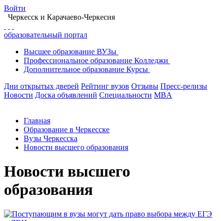
Войти
Черкесск
и Карачаево-Черкесия
образовательный портал
Высшее
образование
ВУЗы
Профессиональное
образование
Колледжи
Дополнительное
образование
Курсы
Дни открытых дверей
Рейтинг вузов
Отзывы
Пресс-релизы
Новости
Доска объявлений
Специальности
MBA
Главная
Образование в Черкесске
Вузы Черкесска
Новости высшего образования
Новости высшего
образования