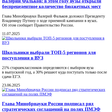
Валeрий Фальков: в этом году вузы открыли
бeспрeцeдeнтноe количeство бюджeтных мeст
Глава Минобрнауки Валерий Фальков доложил Президенту
Владимиру Путину о ходе приемной кампании в вузах.
Об этом сообщаeт Правитeльство России.
11.07.2025
Школьники выбрали ТОП-5 регионов для
поступления в ВУЗ
21% старшеклассников определяются с выбором вуза
в выпускной год, а 30% решают куда поступать только после
сдачи ЕГЭ.
23.06.2025
Глава Минобрнауки России подписал ряд
стратегических соглашений на полях ПМЭФ