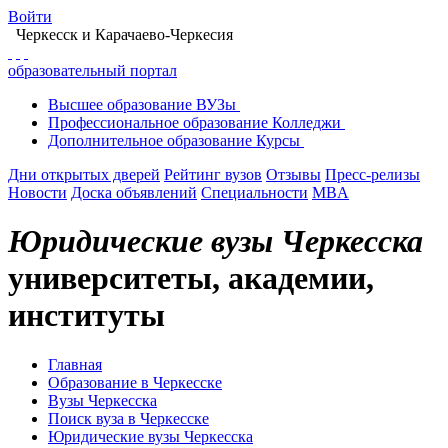
Войти
Черкесск
и Карачаево-Черкесия
образовательный портал
Высшее
образование
ВУЗы
Профессиональное
образование
Колледжи
Дополнительное
образование
Курсы
Дни открытых дверей
Рейтинг вузов
Отзывы
Пресс-релизы
Новости
Доска объявлений
Специальности
MBA
Юридические вузы Черкесска
университеты, академии,
институты
Главная
Образование в Черкесске
Вузы Черкесска
Поиск вуза в Черкесске
Юридические вузы Черкесска