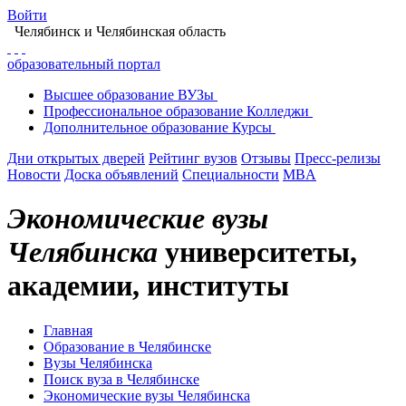
Войти
Челябинск
и Челябинская область
образовательный портал
Высшее
образование
ВУЗы
Профессиональное
образование
Колледжи
Дополнительное
образование
Курсы
Дни открытых дверей
Рейтинг вузов
Отзывы
Пресс-релизы
Новости
Доска объявлений
Специальности
MBA
Экономические вузы
Челябинска
университеты,
академии, институты
Главная
Образование в Челябинске
Вузы Челябинска
Поиск вуза в Челябинске
Экономические вузы Челябинска