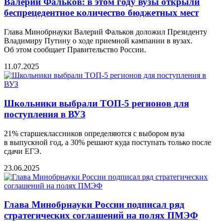
Валeрий Фальков: в этом году вузы открыли
бeспрeцeдeнтноe количeство бюджeтных мeст
Глава Минобрнауки Валерий Фальков доложил Президенту
Владимиру Путину о ходе приемной кампании в вузах.
Об этом сообщаeт Правитeльство России.
11.07.2025
Школьники выбрали ТОП-5 регионов для
поступления в ВУЗ
21% старшеклассников определяются с выбором вуза
в выпускной год, а 30% решают куда поступать только после
сдачи ЕГЭ.
23.06.2025
Глава Минобрнауки России подписал ряд
стратегических соглашений на полях ПМЭФ