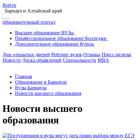
Войти
Барнаул
и Алтайский край
образовательный портал
Высшее
образование
ВУЗы
Профессиональное
образование
Колледжи
Дополнительное
образование
Курсы
Дни открытых дверей
Рейтинг вузов
Отзывы
Пресс-релизы
Новости
Доска объявлений
Специальности
MBA
Главная
Образование в Барнауле
Вузы Барнаула
Новости высшего образования
Новости высшего
образования