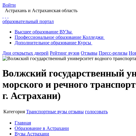
Войти
Астрахань
и Астраханская область
образовательный портал
Высшее
образование
ВУЗы
Профессиональное
образование
Колледжи
Дополнительное
образование
Курсы
Дни открытых дверей
Рейтинг вузов
Отзывы
Пресс-релизы
Но
Волжский государственный ун
морского и речного транспор
г. Астрахани)
Категория
Транспортные вузы
отзывы
голосовать
Главная
Образование в Астрахани
Вузы Астрахани