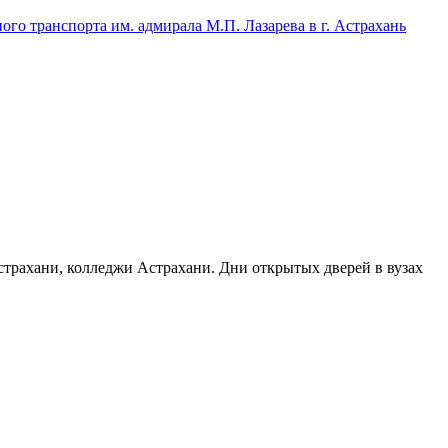
го транспорта им. адмирала М.П. Лазарева в г. Астрахань
Астрахани, колледжи Астрахани. Дни открытых дверей в вузах