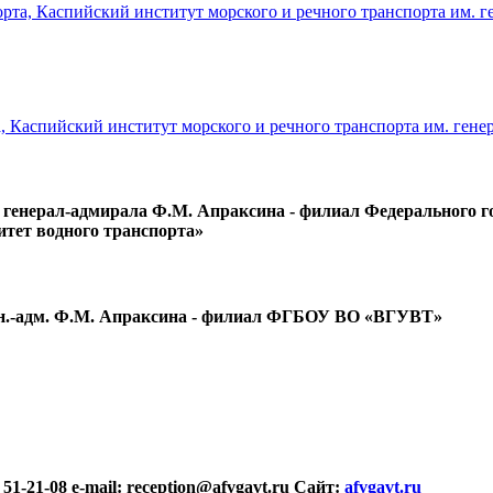
рта, Каспийский институт морского и речного транспорта им. 
 генерал-адмирала Ф.М. Апраксина - филиал Федерального г
тет водного транспорта»
ген.-адм. Ф.М. Апраксина - филиал ФГБОУ ВО «ВГУВТ»
 51-21-08
e-mail: reception@afvgavt.ru
Сайт:
afvgavt.ru