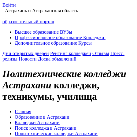
Войти
Астрахань
и Астраханская область
образовательный портал
Высшее
образование
ВУЗы
Профессиональное
образование
Колледжи
Дополнительное
образование
Курсы
Дни открытых дверей
Рейтинг колледжей
Отзывы
Пресс-
релизы
Новости
Доска объявлений
Политехнические колледжи
Астрахани
колледжи,
техникумы, училища
Главная
Образование в Астрахани
Колледжи Астрахани
Поиск колледжа в Астрахани
Политехнические колледжи Астрахани